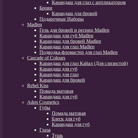
Карандаш для глаз с аппликатором
Брови
Карандаш для бровей
Подарочные Наборы
Madlen
Гель для бровей и ресниц Madlen
Карандаш для губ Madlen
Карандаш для бровей Madlen
Карандаш для глаз Madlen
Подводка-фломастер для глаз Madlen
Cascade of Colours
Карандаш для глаз Кайал (Для слизистой)
Карандаш для губ
Карандаш для глаз
Карандаш для бровей
Rebel Kiss
Помада матовая
Карандаш для губ
Aden Cosmetics
Губы
Помада матовая
Блеск для губ
Карандаш для губ
Глаза
Тушь