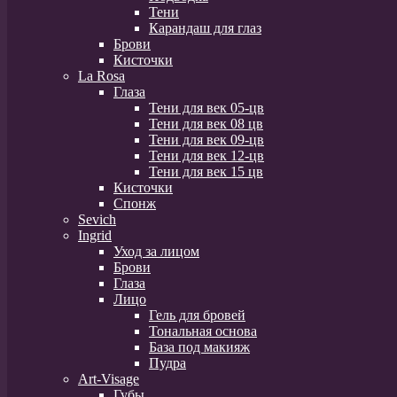
Тени
Карандаш для глаз
Брови
Кисточки
La Rosa
Глаза
Тени для век 05-цв
Тени для век 08 цв
Тени для век 09-цв
Тени для век 12-цв
Тени для век 15 цв
Кисточки
Спонж
Sevich
Ingrid
Уход за лицом
Брови
Глаза
Лицо
Гель для бровей
Тональная основа
База под макияж
Пудра
Art-Visage
Губы