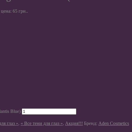
цена: 65 грн..
antis Blue)
для глаз »
,
« Все тени для глаз »
,
Акция!!!
Бренд:
Aden Cosmetics