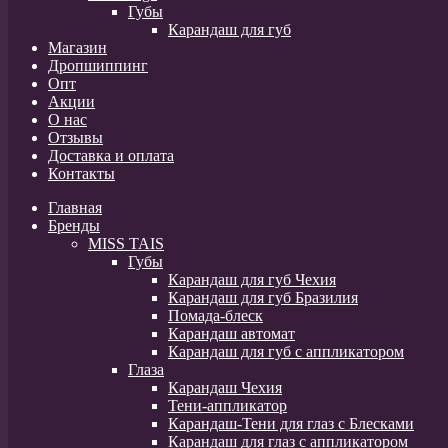
Губы
Карандаш для губ
Магазин
Дропшиппинг
Опт
Акции
О нас
Отзывы
Доставка и оплата
Контакты
Главная
Бренды
MISS TAIS
Губы
Карандаш для губ Чехия
Карандаш для губ Бразилия
Помада-блеск
Карандаш автомат
Карандаш для губ с аппликатором
Глаза
Карандаш Чехия
Тени-аппликатор
Карандаш-Тени для глаз с Блесками
Карандаш для глаз с аппликатором