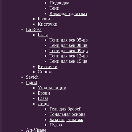
Подводка
Тени
Карандаш для глаз
Брови
Кисточки
La Rosa
Глаза
Тени для век 05-цв
Тени для век 08 цв
Тени для век 09-цв
Тени для век 12-цв
Тени для век 15 цв
Кисточки
Спонж
Sevich
Ingrid
Уход за лицом
Брови
Глаза
Лицо
Гель для бровей
Тональная основа
База под макияж
Пудра
Art-Visage