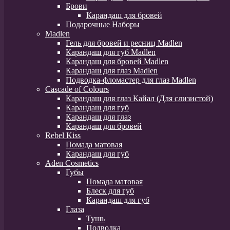
Брови
Карандаш для бровей
Подарочные Наборы
Madlen
Гель для бровей и ресниц Madlen
Карандаш для губ Madlen
Карандаш для бровей Madlen
Карандаш для глаз Madlen
Подводка-фломастер для глаз Madlen
Cascade of Colours
Карандаш для глаз Кайал (Для слизистой)
Карандаш для губ
Карандаш для глаз
Карандаш для бровей
Rebel Kiss
Помада матовая
Карандаш для губ
Aden Cosmetics
Губы
Помада матовая
Блеск для губ
Карандаш для губ
Глаза
Тушь
Подводка