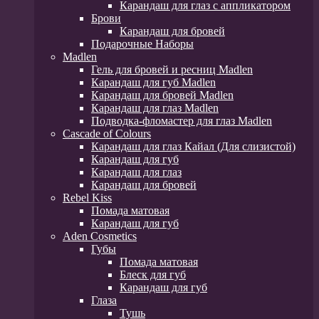
Карандаш для глаз с аппликатором
Брови
Карандаш для бровей
Подарочные Наборы
Madlen
Гель для бровей и ресниц Madlen
Карандаш для губ Madlen
Карандаш для бровей Madlen
Карандаш для глаз Madlen
Подводка-фломастер для глаз Madlen
Cascade of Colours
Карандаш для глаз Кайал (Для слизистой)
Карандаш для губ
Карандаш для глаз
Карандаш для бровей
Rebel Kiss
Помада матовая
Карандаш для губ
Aden Cosmetics
Губы
Помада матовая
Блеск для губ
Карандаш для губ
Глаза
Тушь