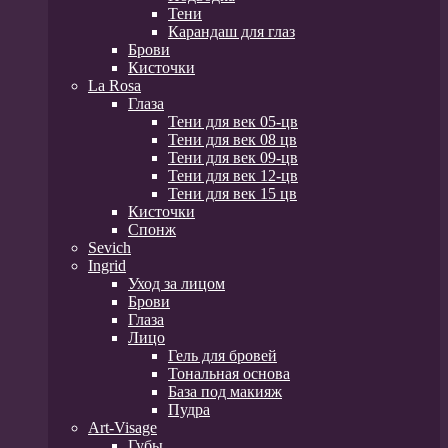
Тени
Карандаш для глаз
Брови
Кисточки
La Rosa
Глаза
Тени для век 05-цв
Тени для век 08 цв
Тени для век 09-цв
Тени для век 12-цв
Тени для век 15 цв
Кисточки
Спонж
Sevich
Ingrid
Уход за лицом
Брови
Глаза
Лицо
Гель для бровей
Тональная основа
База под макияж
Пудра
Art-Visage
Губы