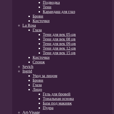
Подводка
Тени
Карандаш для глаз
Брови
Кисточки
La Rosa
Глаза
Тени для век 05-цв
Тени для век 08 цв
Тени для век 09-цв
Тени для век 12-цв
Тени для век 15 цв
Кисточки
Спонж
Sevich
Ingrid
Уход за лицом
Брови
Глаза
Лицо
Гель для бровей
Тональная основа
База под макияж
Пудра
Art-Visage