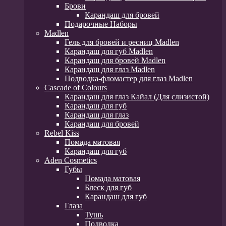
Брови
Карандаш для бровей
Подарочные Наборы
Madlen
Гель для бровей и ресниц Madlen
Карандаш для губ Madlen
Карандаш для бровей Madlen
Карандаш для глаз Madlen
Подводка-фломастер для глаз Madlen
Cascade of Colours
Карандаш для глаз Кайал (Для слизистой)
Карандаш для губ
Карандаш для глаз
Карандаш для бровей
Rebel Kiss
Помада матовая
Карандаш для губ
Aden Cosmetics
Губы
Помада матовая
Блеск для губ
Карандаш для губ
Глаза
Тушь
Подводка