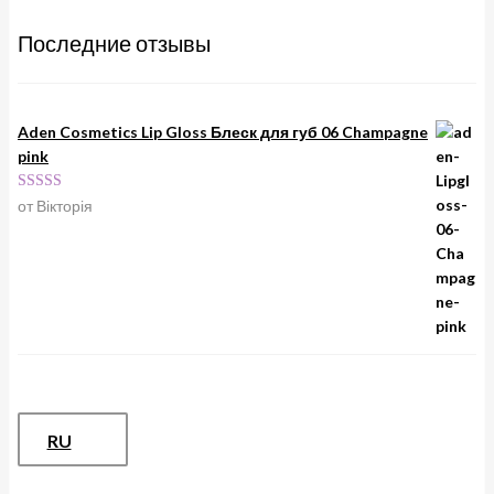
Последние отзывы
Aden Cosmetics Lip Gloss Блеск для губ 06 Champagne
pink
Оценка
5
из
от Вікторія
5
RU