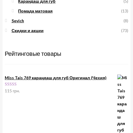
Карандаш для губ
(5)
Помада матовая
(13)
Sevich
(8)
Скидки и акции
(73)
Рейтинговые товары
Miss Tais 769 карандаш для губ Оригинал (Чехия)
Оценка
5.00
115
грн.
из 5