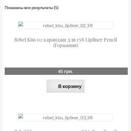
Акции
Показаны все результаты (5)
О нас
Отзывы
Rebel Kiss 02 карандаш для губ Lipliner Pencil
(Германия)
Доставка и оплата
Контакты
45
грн.
В корзину