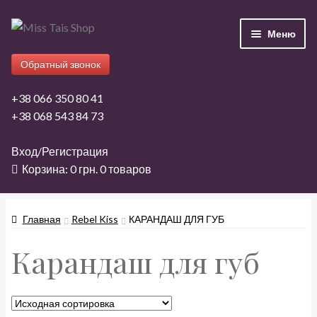
Перейти
Перейти
Меню
к
к
навигации
содержимому
Обратный звонок
+38 066 350 80 41
+38 068 543 84 73
Главная
Вход/Регистрация
Корзина:
0
грн.
0 товаров
Бренды
Магазин
Главная
Rebel Kiss
КАРАНДАШ ДЛЯ ГУБ
Карандаш для губ
Дропшиппинг
Опт