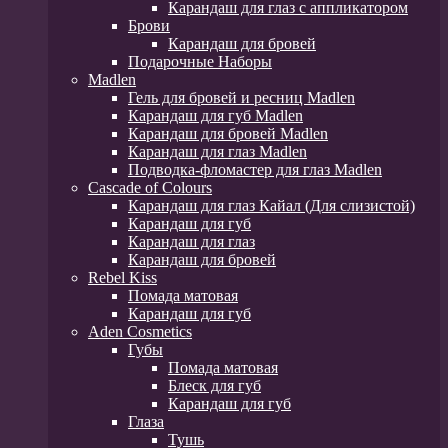
Карандаш для глаз с аппликатором
Брови
Карандаш для бровей
Подарочные Наборы
Madlen
Гель для бровей и ресниц Madlen
Карандаш для губ Madlen
Карандаш для бровей Madlen
Карандаш для глаз Madlen
Подводка-фломастер для глаз Madlen
Cascade of Colours
Карандаш для глаз Кайал (Для слизистой)
Карандаш для губ
Карандаш для глаз
Карандаш для бровей
Rebel Kiss
Помада матовая
Карандаш для губ
Aden Cosmetics
Губы
Помада матовая
Блеск для губ
Карандаш для губ
Глаза
Тушь