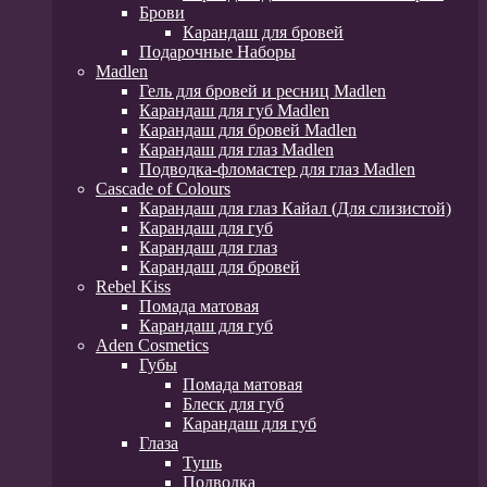
Брови
Карандаш для бровей
Подарочные Наборы
Madlen
Гель для бровей и ресниц Madlen
Карандаш для губ Madlen
Карандаш для бровей Madlen
Карандаш для глаз Madlen
Подводка-фломастер для глаз Madlen
Cascade of Colours
Карандаш для глаз Кайал (Для слизистой)
Карандаш для губ
Карандаш для глаз
Карандаш для бровей
Rebel Kiss
Помада матовая
Карандаш для губ
Aden Cosmetics
Губы
Помада матовая
Блеск для губ
Карандаш для губ
Глаза
Тушь
Подводка