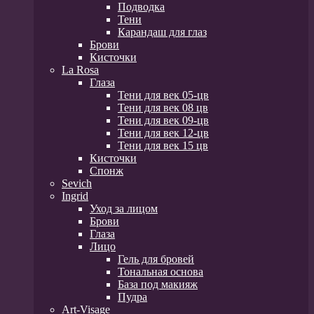
Подводка
Тени
Карандаш для глаз
Брови
Кисточки
La Rosa
Глаза
Тени для век 05-цв
Тени для век 08 цв
Тени для век 09-цв
Тени для век 12-цв
Тени для век 15 цв
Кисточки
Спонж
Sevich
Ingrid
Уход за лицом
Брови
Глаза
Лицо
Гель для бровей
Тональная основа
База под макияж
Пудра
Art-Visage