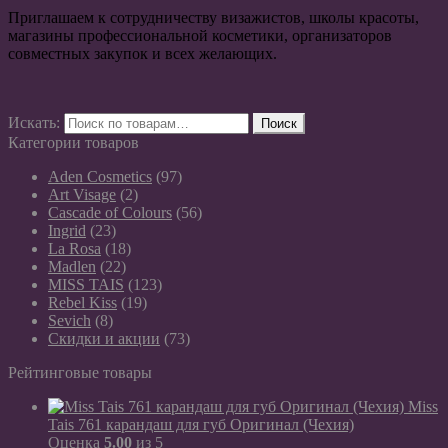
Приглашаем к сотрудничеству визажистов, школы красоты,
магазины профессиональной косметики, организаторов
совместных закупок и всех желающих.
Искать:
Поиск
Категории товаров
Aden Cosmetics
(97)
Art Visage
(2)
Cascade of Colours
(56)
Ingrid
(23)
La Rosa
(18)
Madlen
(22)
MISS TAIS
(123)
Rebel Kiss
(19)
Sevich
(8)
Скидки и акции
(73)
Рейтинговые товары
Miss
Tais 761 карандаш для губ Оригинал (Чехия)
Оценка
5.00
из 5