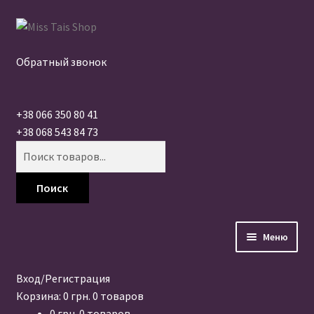
РАСПРОДАЖА
РАСПРОДАЖА
РАСПРОДАЖА
РАСПРОДАЖА
РАСПРОДАЖА
РАСПРОДАЖА
РАСПРОДАЖА
РАСПРОДАЖА
РАСПРОДАЖА
РАСПРОДАЖА
РАСПРОДАЖА
РАСПРОДАЖА
Перейти
Перейти
к
к
навигации
содержимому
Обратный звонок
+38 066 350 80 41
+38 068 543 84 73
Поиск
товаров
Поиск
Меню
Главная
Вход/Регистрация
Корзина:
0
грн.
0 товаров
Бренды
0
грн.
0 товаров