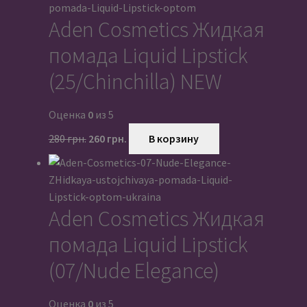
280 грн..
Aden Cosmetics Жидкая
помада Liquid Lipstick
(25/Chinchilla) NEW
Оценка
0
из 5
Первоначальная
Текущая
280
грн.
260
грн.
В корзину
цена
цена:
составляла
260 грн..
280 грн..
Aden Cosmetics Жидкая
помада Liquid Lipstick
(07/Nude Elegance)
Оценка
0
из 5