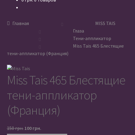
Магазин
Главная
MISS TAIS
Дропшиппинг
Глаза
Тени-аппликатор
Опт
Miss Tais 465 Блестящие
тени-аппликатор (Франция)
Акции
Miss Tais 465 Блестящие
О нас
тени-аппликатор
Отзывы
(Франция)
Доставка и оплата
Контакты
Первоначальная
Текущая
150
грн.
100
грн.