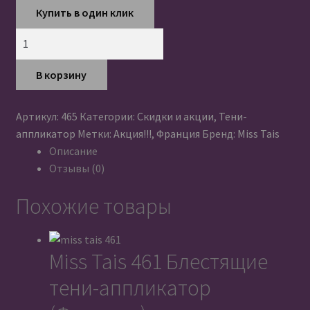
цена
цена:
Купить в один клик
составляла
100 грн..
150 грн..
Количество
Miss
Tais
В корзину
465
Блестящие
Артикул:
465
Категории:
Скидки и акции
,
Тени-
тени-
аппликатор
Метки:
Акция!!!
,
Франция
Бренд:
Miss Tais
аппликатор
Описание
(Франция)
Отзывы (0)
Похожие товары
Miss Tais 461 Блестящие
тени-аппликатор