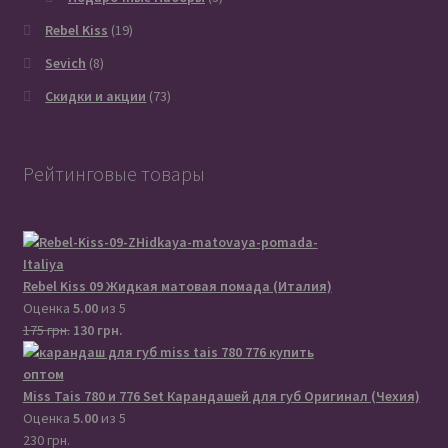
Rebel Kiss
(19)
Sevich
(8)
Скидки и акции
(73)
Рейтинговые товары
Rebel Kiss 09 Жидкая матовая помада (Италия)
Оценка
5.00
из 5
Первоначальная
Текущая
175
грн.
130
грн.
цена
цена:
составляла
130 грн..
175 грн..
Miss Tais 780 и 776 Set Карандашей для губ Оригинал (Чехия)
Оценка
5.00
из 5
230
грн.