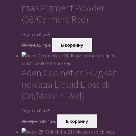
глаз Pigment Powder
(08/Carmine Red)
Оценка
0
из 5
Первоначальная
Текущая
90
грн.
65
грн.
В корзину
цена
цена:
составляла
65 грн..
90 грн..
Aden Cosmetics Жидкая
помада Liquid Lipstick
(08/Marylin Red)
Оценка
0
из 5
Первоначальная
Текущая
280
грн.
260
грн.
В корзину
цена
цена:
составляла
260 грн..