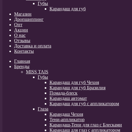
Губы
Карандаш для губ
Магазин
Дропшиппинг
Опт
Акции
О нас
Отзывы
Доставка и оплата
Контакты
Главная
Бренды
MISS TAIS
Губы
Карандаш для губ Чехия
Карандаш для губ Бразилия
Помада-блеск
Карандаш автомат
Карандаш для губ с аппликатором
Глаза
Карандаш Чехия
Тени-аппликатор
Карандаш-Тени для глаз с Блесками
Карандаш для глаз с аппликатором