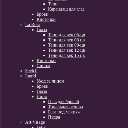
Тени
Карандаш для глаз
Брови
Кисточки
La Rosa
Глаза
Тени для век 05-цв
Тени для век 08 цв
Тени для век 09-цв
Тени для век 12-цв
Тени для век 15 цв
Кисточки
Спонж
Sevich
Ingrid
Уход за лицом
Брови
Глаза
Лицо
Гель для бровей
Тональная основа
База под макияж
Пудра
Art-Visage
Губы