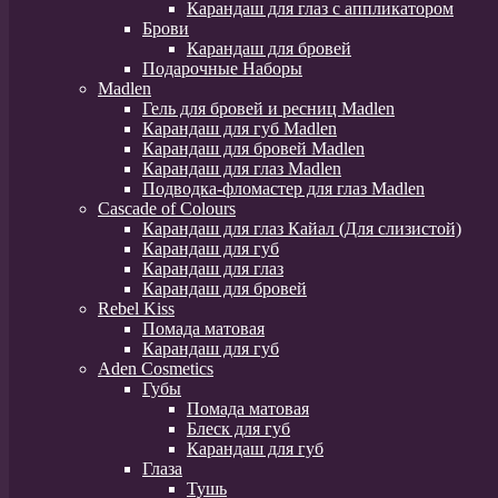
Карандаш для глаз с аппликатором
Брови
Карандаш для бровей
Подарочные Наборы
Madlen
Гель для бровей и ресниц Madlen
Карандаш для губ Madlen
Карандаш для бровей Madlen
Карандаш для глаз Madlen
Подводка-фломастер для глаз Madlen
Cascade of Colours
Карандаш для глаз Кайал (Для слизистой)
Карандаш для губ
Карандаш для глаз
Карандаш для бровей
Rebel Kiss
Помада матовая
Карандаш для губ
Aden Cosmetics
Губы
Помада матовая
Блеск для губ
Карандаш для губ
Глаза
Тушь