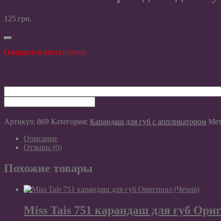
125
грн.
Ожидается поступление
Артикул:
869
Категория:
Карандаш для губ с аппликатором
Ме
Описание
Отзывы (0)
Похожие товары
Miss Tais 751 карандаш для губ Ори