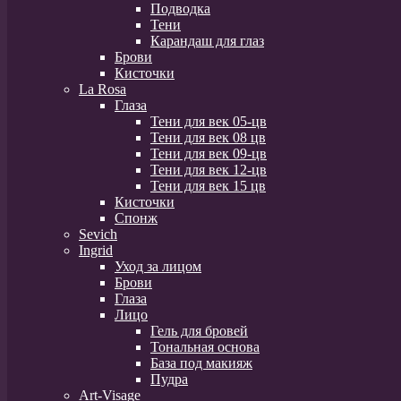
Подводка
Тени
Карандаш для глаз
Брови
Кисточки
La Rosa
Глаза
Тени для век 05-цв
Тени для век 08 цв
Тени для век 09-цв
Тени для век 12-цв
Тени для век 15 цв
Кисточки
Спонж
Sevich
Ingrid
Уход за лицом
Брови
Глаза
Лицо
Гель для бровей
Тональная основа
База под макияж
Пудра
Art-Visage