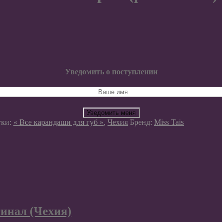
Уведомить о поступлении
Уведомить меня
тки:
« Все карандаши для губ »
,
Чехия
Бренд:
Miss Tais
гинал (Чехия)