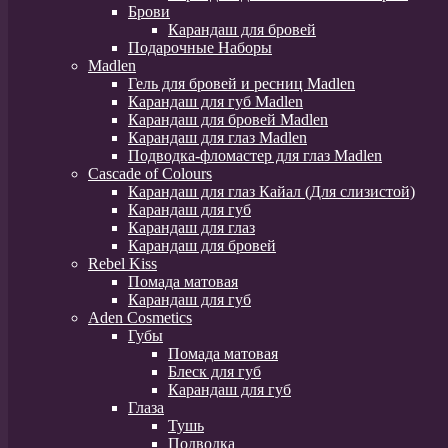
Брови
Карандаш для бровей
Подарочные Наборы
Madlen
Гель для бровей и ресниц Madlen
Карандаш для губ Madlen
Карандаш для бровей Madlen
Карандаш для глаз Madlen
Подводка-фломастер для глаз Madlen
Cascade of Colours
Карандаш для глаз Кайал (Для слизистой)
Карандаш для губ
Карандаш для глаз
Карандаш для бровей
Rebel Kiss
Помада матовая
Карандаш для губ
Aden Cosmetics
Губы
Помада матовая
Блеск для губ
Карандаш для губ
Глаза
Тушь
Подводка