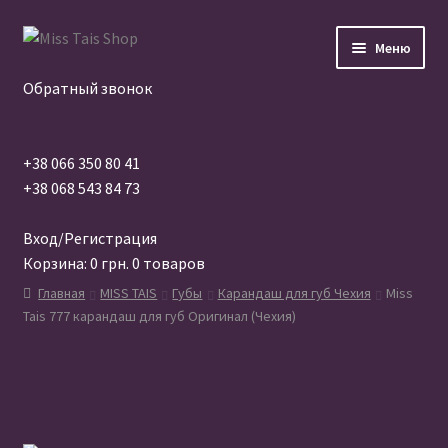
Перейти
Перейти
Меню
к
к
навигации
содержимому
Обратный звонок
+38 066 350 80 41
+38 068 543 84 73
Главная
Вход/Регистрация
Корзина:
0
грн.
0 товаров
Бренды
Главная
MISS TAIS
Губы
Карандаш для губ Чехия
Miss
Tais 777 карандаш для губ Оригинал (Чехия)
Магазин
Дропшиппинг
Опт