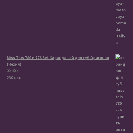
175 грн..
Miss Tais 780 и 776 Set Карандашей для губ Оригинал
(Чехия)
Оценка
5.00
230
грн.
из 5