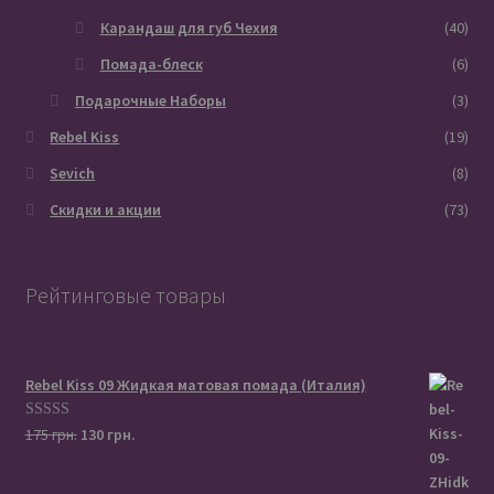
Карандаш для губ Чехия
(40)
Помада-блеск
(6)
Подарочные Наборы
(3)
Rebel Kiss
(19)
Sevich
(8)
Скидки и акции
(73)
Рейтинговые товары
Rebel Kiss 09 Жидкая матовая помада (Италия)
Первоначальная
Текущая
Оценка
5.00
175
грн.
130
грн.
цена
цена:
из 5
составляла
130 грн..