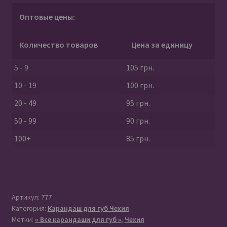
л
карандаш
ь
Оптовые цены:
для
з
губ
о
Количество товаров
Цена за единицу
Оригинал
в
(Чехия)
а
5 - 9
105
грн.
т
10 - 19
100
грн.
е
20 - 49
95
грн.
л
я
50 - 99
90
грн.
100+
85
грн.
Артикул:
777
Категория:
Карандаш для губ Чехия
Метки:
« Все карандаши для губ »
,
Чехия