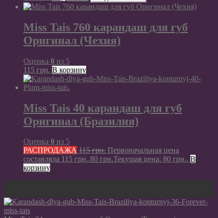
Miss Tais 760 карандаш для губ
Оригинал (Чехия)
Оценка
0
из 5
115
грн.
В корзину
Miss Tais 40 карандаш для губ
Оригинал (Бразилия)
Оценка
0
из 5
РАСПРОДАЖА
115
грн.
Первоначальная цена
составляла 115 грн..
80
грн.
Текущая цена: 80 грн..
В
корзину