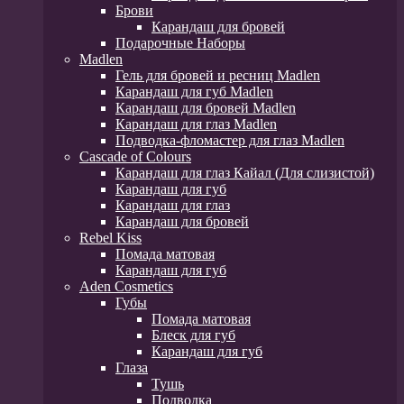
Брови
Карандаш для бровей
Подарочные Наборы
Madlen
Гель для бровей и ресниц Madlen
Карандаш для губ Madlen
Карандаш для бровей Madlen
Карандаш для глаз Madlen
Подводка-фломастер для глаз Madlen
Cascade of Colours
Карандаш для глаз Кайал (Для слизистой)
Карандаш для губ
Карандаш для глаз
Карандаш для бровей
Rebel Kiss
Помада матовая
Карандаш для губ
Aden Cosmetics
Губы
Помада матовая
Блеск для губ
Карандаш для губ
Глаза
Тушь
Подводка