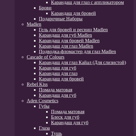
Карандаш для глаз с аппликатором
Брови
Карандаш для бровей
Подарочные Наборы
Madlen
Гель для бровей и ресниц Madlen
Карандаш для губ Madlen
Карандаш для бровей Madlen
Карандаш для глаз Madlen
Подводка-фломастер для глаз Madlen
Cascade of Colours
Карандаш для глаз Кайал (Для слизистой)
Карандаш для губ
Карандаш для глаз
Карандаш для бровей
Rebel Kiss
Помада матовая
Карандаш для губ
Aden Cosmetics
Губы
Помада матовая
Блеск для губ
Карандаш для губ
Глаза
Тушь