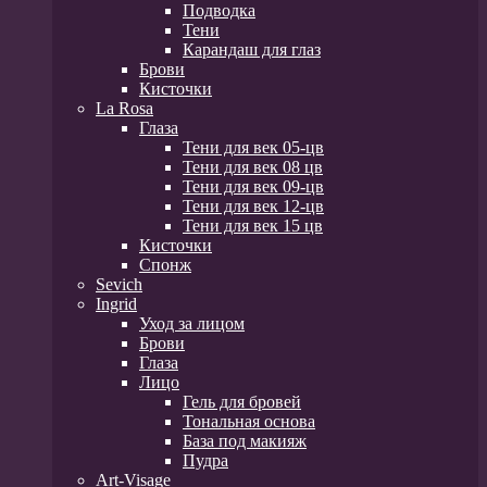
Подводка
Тени
Карандаш для глаз
Брови
Кисточки
La Rosa
Глаза
Тени для век 05-цв
Тени для век 08 цв
Тени для век 09-цв
Тени для век 12-цв
Тени для век 15 цв
Кисточки
Спонж
Sevich
Ingrid
Уход за лицом
Брови
Глаза
Лицо
Гель для бровей
Тональная основа
База под макияж
Пудра
Art-Visage