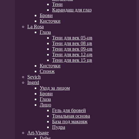
Тени
Карандаш для глаз
Брови
Кисточки
La Rosa
Глаза
Тени для век 05-цв
Тени для век 08 цв
Тени для век 09-цв
Тени для век 12-цв
Тени для век 15 цв
Кисточки
Спонж
Sevich
Ingrid
Уход за лицом
Брови
Глаза
Лицо
Гель для бровей
Тональная основа
База под макияж
Пудра
Art-Visage
Губы