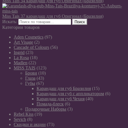
Miss Tais 34 карандаш для губ Оригинал (Бразилия)
Miss Tais 37 карандаш для губ Оригинал (Бразилия)
Искать:
Поиск
Категории товаров
Aden Cosmetics
(97)
Art Visage
(2)
Cascade of Colours
(56)
Ingrid
(23)
La Rosa
(18)
Madlen
(22)
MISS TAIS
(123)
Брови
(10)
Глаза
(43)
Губы
(67)
Карандаш для губ Бразилия
(15)
Карандаш для губ с аппликатором
(6)
Карандаш для губ Чехия
(40)
Помада-блеск
(6)
Подарочные Наборы
(3)
Rebel Kiss
(19)
Sevich
(8)
Скидки и акции
(73)