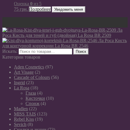
Оценка
0
из 5
75
грн.
Подробнее
Уведомить меня
Ла
Роса Кисть для теней и губ (двойная) La Rosa BR 2509
Ла Роса Кисть
для контурной коррекции La Rosa BR 2546
Искать:
Поиск
Категории товаров
Aden Cosmetics
(97)
Art Visage
(2)
Cascade of Colours
(56)
Ingrid
(23)
La Rosa
(18)
Глаза
(4)
Кисточки
(10)
Спонж
(4)
Madlen
(22)
MISS TAIS
(123)
Rebel Kiss
(19)
Sevich
(8)
Скидки и акции
(73)