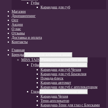
Губы
Карандаш для губ
Магазин
Дропшиппинг
Опт
Акции
О нас
Отзывы
Доставка и оплата
Контакты
Главная
Бренды
Развернутое вложенное меню
MISS TAIS
Развернутое вложенное меню
Губы
Развернутое вложенное меню
Карандаш для губ Чехия
Карандаш для губ Бразилия
Помада-блеск
Карандаш автомат
Карандаш для губ с аппликатором
Глаза
Развернутое вложенное меню
Карандаш Чехия
Тени-аппликатор
Карандаш-Тени для глаз с Блесками