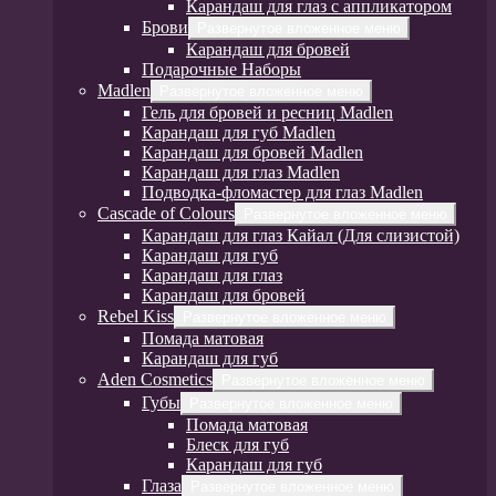
Карандаш для глаз с аппликатором
Брови
Развернутое вложенное меню
Карандаш для бровей
Подарочные Наборы
Madlen
Развернутое вложенное меню
Гель для бровей и ресниц Madlen
Карандаш для губ Madlen
Карандаш для бровей Madlen
Карандаш для глаз Madlen
Подводка-фломастер для глаз Madlen
Cascade of Colours
Развернутое вложенное меню
Карандаш для глаз Кайал (Для слизистой)
Карандаш для губ
Карандаш для глаз
Карандаш для бровей
Rebel Kiss
Развернутое вложенное меню
Помада матовая
Карандаш для губ
Aden Cosmetics
Развернутое вложенное меню
Губы
Развернутое вложенное меню
Помада матовая
Блеск для губ
Карандаш для губ
Глаза
Развернутое вложенное меню