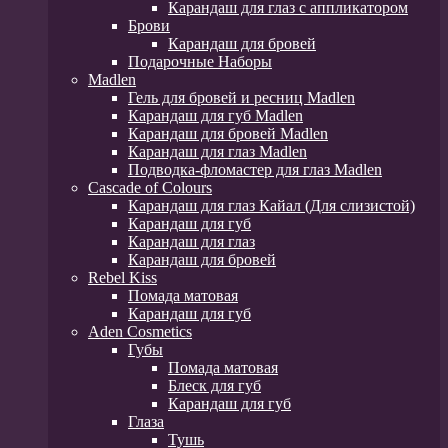
Карандаш для глаз с аппликатором
Брови
Карандаш для бровей
Подарочные Наборы
Madlen
Гель для бровей и ресниц Madlen
Карандаш для губ Madlen
Карандаш для бровей Madlen
Карандаш для глаз Madlen
Подводка-фломастер для глаз Madlen
Cascade of Colours
Карандаш для глаз Кайал (Для слизистой)
Карандаш для губ
Карандаш для глаз
Карандаш для бровей
Rebel Kiss
Помада матовая
Карандаш для губ
Aden Cosmetics
Губы
Помада матовая
Блеск для губ
Карандаш для губ
Глаза
Тушь