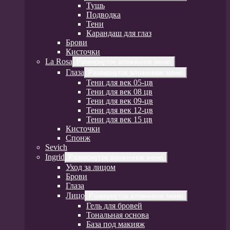
Тушь
Подводка
Тени
Карандаш для глаз
Брови
Кисточки
La Rosa
Развернутое вложенное меню
Глаза
Развернутое вложенное меню
Тени для век 05-цв
Тени для век 08 цв
Тени для век 09-цв
Тени для век 12-цв
Тени для век 15 цв
Кисточки
Спонж
Sevich
Ingrid
Развернутое вложенное меню
Уход за лицом
Брови
Глаза
Лицо
Развернутое вложенное меню
Гель для бровей
Тональная основа
База под макияж