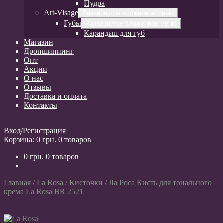
Пудра
Art-Visage
Развернутое вложенное меню
Губы
Развернутое вложенное меню
Карандаш для губ
Магазин
Дропшиппинг
Опт
Акции
О нас
Отзывы
Доставка и оплата
Контакты
Вход/Регистрация
Корзина:
0
грн.
0 товаров
0
грн.
0 товаров
Главная
/
La Rosa
/
Кисточки
/
Ла Роса Кисть для тонального
крема La Rosa BR 2521