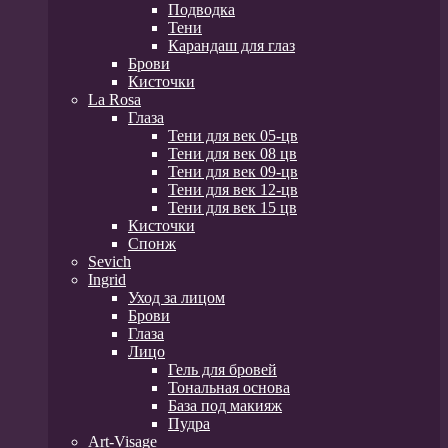
Подводка
Тени
Карандаш для глаз
Брови
Кисточки
La Rosa
Глаза
Тени для век 05-цв
Тени для век 08 цв
Тени для век 09-цв
Тени для век 12-цв
Тени для век 15 цв
Кисточки
Спонж
Sevich
Ingrid
Уход за лицом
Брови
Глаза
Лицо
Гель для бровей
Тональная основа
База под макияж
Пудра
Art-Visage