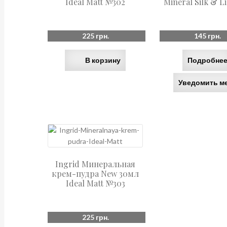
Ideal Matt №302
Mineral Silk & L
225
грн.
145
грн.
В корзину
Подробне
Уведомить м
Ingrid Минеральная
крем-пудра New 30мл
Ideal Matt №303
225
грн.