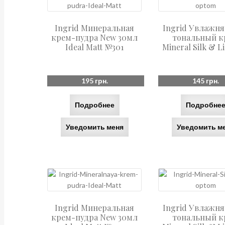
Ingrid Минеральная
Ingrid Увлажн
крем-пудра New 30мл
тональный к
Ideal Matt №301
Mineral Silk & L
195
грн.
145
грн.
Подробнее
Подробне
Уведомить меня
Уведомить м
Ingrid Минеральная
Ingrid Увлажн
крем-пудра New 30мл
тональный к