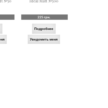
ift №30
Ideal Matt №300
225
грн.
е
Подробнее
еня
Уведомить меня