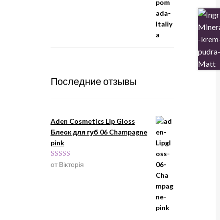
Последние отзывы
Aden Cosmetics Lip Gloss
Блеск для губ 06 Champagne
pink
Оценка
5
из
от Вікторія
5