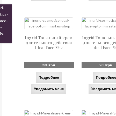
Ingrid Тональный крем
Ingrid Тональн
длительного действия
длительного де
Ideal Face №12
Ideal Face №
230
грн.
230
грн.
Подробнее
Подробне
Уведомить меня
Уведомить м