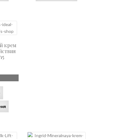
ый крем
йствия
15
е
еня