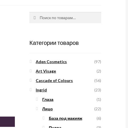
Искать:
Поиск
Категории товаров
Aden Cosmetics
(97)
Art Visage
(2)
Cascade of Colours
(56)
Ingrid
(23)
Глаза
(1)
Лицо
(22)
База под макияж
(6)
Пудра
(3)