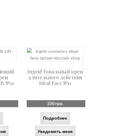
яющий
Ingrid Тональный крем
рем
длительного действия
ift №31
Ideal Face №11
230
грн.
е
Подробнее
еня
Уведомить меня