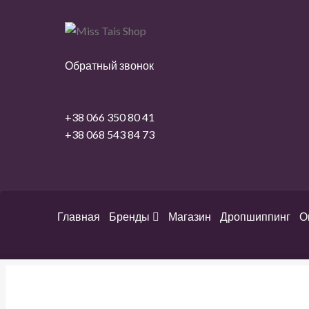
Перейти
Перейти
к
к
навигации
содержимому
Обратный звонок
+38 066 350 80 41
+38 068 543 84 73
Главная
Бренды
Магазин
Дропшиппинг
О