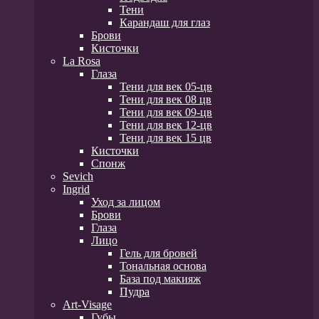
Тени
Карандаш для глаз
Брови
Кисточки
La Rosa
Глаза
Тени для век 05-цв
Тени для век 08 цв
Тени для век 09-цв
Тени для век 12-цв
Тени для век 15 цв
Кисточки
Спонж
Sevich
Ingrid
Уход за лицом
Брови
Глаза
Лицо
Гель для бровей
Тональная основа
База под макияж
Пудра
Art-Visage
Губы