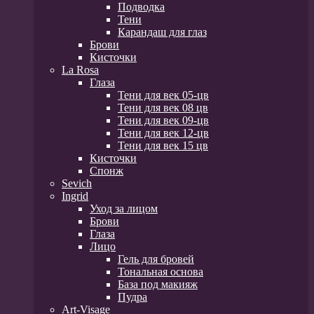
Подводка
Тени
Карандаш для глаз
Брови
Кисточки
La Rosa
Глаза
Тени для век 05-цв
Тени для век 08 цв
Тени для век 09-цв
Тени для век 12-цв
Тени для век 15 цв
Кисточки
Спонж
Sevich
Ingrid
Уход за лицом
Брови
Глаза
Лицо
Гель для бровей
Тональная основа
База под макияж
Пудра
Art-Visage