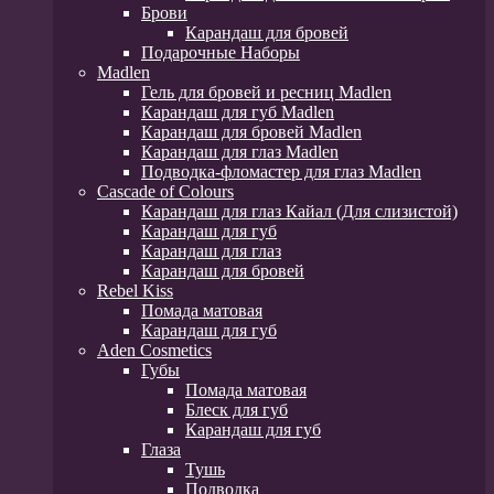
Брови
Карандаш для бровей
Подарочные Наборы
Madlen
Гель для бровей и ресниц Madlen
Карандаш для губ Madlen
Карандаш для бровей Madlen
Карандаш для глаз Madlen
Подводка-фломастер для глаз Madlen
Cascade of Colours
Карандаш для глаз Кайал (Для слизистой)
Карандаш для губ
Карандаш для глаз
Карандаш для бровей
Rebel Kiss
Помада матовая
Карандаш для губ
Aden Cosmetics
Губы
Помада матовая
Блеск для губ
Карандаш для губ
Глаза
Тушь
Подводка