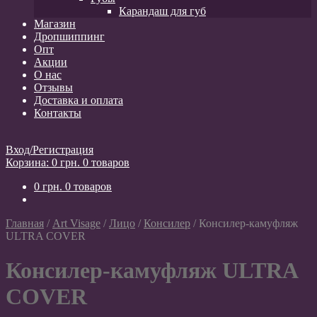
Карандаш для губ
Магазин
Дропшиппинг
Опт
Акции
О нас
Отзывы
Доставка и оплата
Контакты
Вход/Регистрация
Корзина:
0
грн.
0 товаров
0
грн.
0 товаров
Главная
/
Art Visage
/
Лицо
/
Консилер
/
Консилер-камуфляж
ULTRA COVER
Консилер-камуфляж ULTRA
COVER