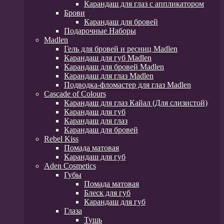
Карандаш для глаз с аппликатором
Брови
Карандаш для бровей
Подарочные Наборы
Madlen
Гель для бровей и ресниц Madlen
Карандаш для губ Madlen
Карандаш для бровей Madlen
Карандаш для глаз Madlen
Подводка-фломастер для глаз Madlen
Cascade of Colours
Карандаш для глаз Кайал (Для слизистой)
Карандаш для губ
Карандаш для глаз
Карандаш для бровей
Rebel Kiss
Помада матовая
Карандаш для губ
Aden Cosmetics
Губы
Помада матовая
Блеск для губ
Карандаш для губ
Глаза
Тушь